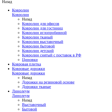
Назад
Ковролин
Ковролин
Назад
Ковролин для офисов
Ковролин для гостиниц
Ковролин иглопробивной
Ковролин тканый
Ковролин выставочный
Ковролин бытовой
Ковролин детский
Ковролин снятый с поставок в РФ
Циновки
Ковровая плитка
Ковровые дорожки
Ковровые дорожки
Назад
Дорожки на резиновой основе
Дорожки тканые
Линолеум
Линолеум
Назад
Выставочный
Бытовой