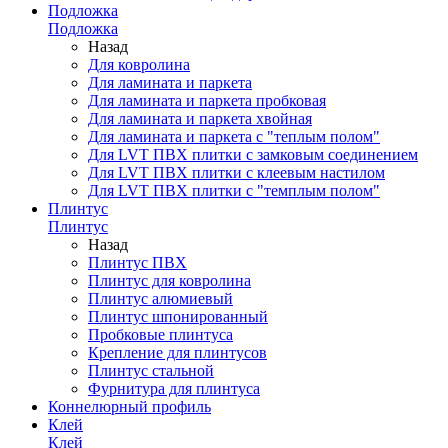
Подложка
Подложка
Назад
Для ковролина
Для ламината и паркета
Для ламината и паркета пробковая
Для ламината и паркета хвойная
Для ламината и паркета с "теплым полом"
Для LVT ПВХ плитки с замковым соединением
Для LVT ПВХ плитки с клеевым настилом
Для LVT ПВХ плитки с "темплым полом"
Плинтус
Плинтус
Назад
Плинтус ПВХ
Плинтус для ковролина
Плинтус алюмиевый
Плинтус шпонированный
Пробковые плинтуса
Крепление для плинтусов
Плинтус стальной
Фурнитура для плинтуса
Коннелюрный профиль
Клей
Клей