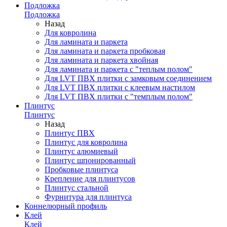
Подложка
Подложка
Назад
Для ковролина
Для ламината и паркета
Для ламината и паркета пробковая
Для ламината и паркета хвойная
Для ламината и паркета с "теплым полом"
Для LVT ПВХ плитки с замковым соединением
Для LVT ПВХ плитки с клеевым настилом
Для LVT ПВХ плитки с "темплым полом"
Плинтус
Плинтус
Назад
Плинтус ПВХ
Плинтус для ковролина
Плинтус алюмиевый
Плинтус шпонированный
Пробковые плинтуса
Крепление для плинтусов
Плинтус стальной
Фурнитура для плинтуса
Коннелюрный профиль
Клей
Клей