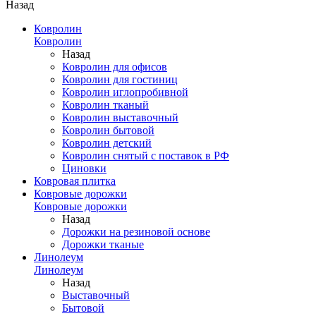
Назад
Ковролин
Ковролин
Назад
Ковролин для офисов
Ковролин для гостиниц
Ковролин иглопробивной
Ковролин тканый
Ковролин выставочный
Ковролин бытовой
Ковролин детский
Ковролин снятый с поставок в РФ
Циновки
Ковровая плитка
Ковровые дорожки
Ковровые дорожки
Назад
Дорожки на резиновой основе
Дорожки тканые
Линолеум
Линолеум
Назад
Выставочный
Бытовой