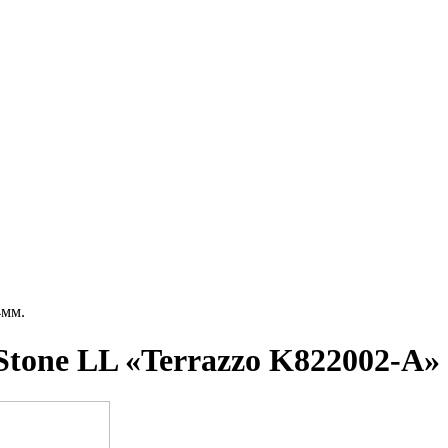
4мм.
tone LL «Terrazzo K822002-A»