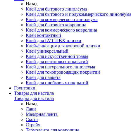
Назад
Клей для бытового линолеума
Клей для бытового и полукоммерческого линолеум
Клей для коммерческого линолеума
Клей для бытового ковролина
Клей для коммерческого ковролина
Клей контактный
Клей для LVT ПВХ плитки
Клей-фиксация для ковровой плитки
Клей универсальный
Клей для искусственной травы
Клей для резиновых покрытий
Клей для натурального линолеума
Клей для токопроводящих покрытий
Клей для паркета
Клей для пробковых покрытий
Грунтовки
Товары для настила
Товары для настила
Назад
Лаки
Малярная лента
Скотч
Стрейч
Термолента для ковролина