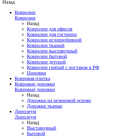
Назад
Ковролин
Ковролин
Назад
Ковролин для офисов
Ковролин для гостиниц
Ковролин иглопробивной
Ковролин тканый
Ковролин выставочный
Ковролин бытовой
Ковролин детский
Ковролин снятый с поставок в РФ
Циновки
Ковровая плитка
Ковровые дорожки
Ковровые дорожки
Назад
Дорожки на резиновой основе
Дорожки тканые
Линолеум
Линолеум
Назад
Выставочный
Бытовой