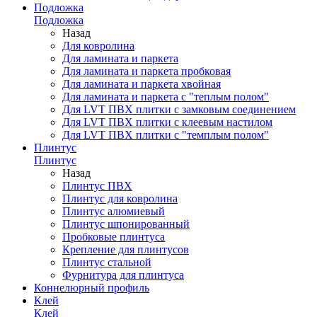
Подложка
Подложка
Назад
Для ковролина
Для ламината и паркета
Для ламината и паркета пробковая
Для ламината и паркета хвойная
Для ламината и паркета с "теплым полом"
Для LVT ПВХ плитки с замковым соединением
Для LVT ПВХ плитки с клеевым настилом
Для LVT ПВХ плитки с "темплым полом"
Плинтус
Плинтус
Назад
Плинтус ПВХ
Плинтус для ковролина
Плинтус алюмиевый
Плинтус шпонированный
Пробковые плинтуса
Крепление для плинтусов
Плинтус стальной
Фурнитура для плинтуса
Коннелюрный профиль
Клей
Клей