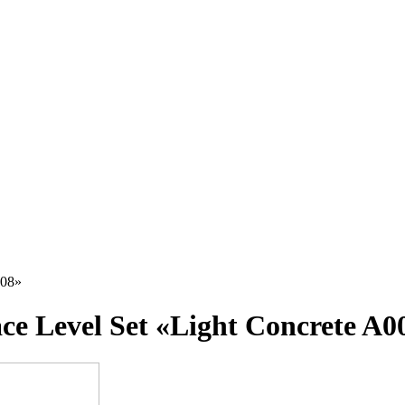
308»
e Level Set «Light Concrete A0