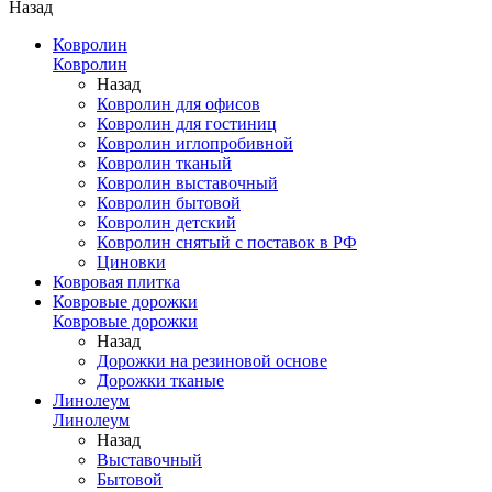
Назад
Ковролин
Ковролин
Назад
Ковролин для офисов
Ковролин для гостиниц
Ковролин иглопробивной
Ковролин тканый
Ковролин выставочный
Ковролин бытовой
Ковролин детский
Ковролин снятый с поставок в РФ
Циновки
Ковровая плитка
Ковровые дорожки
Ковровые дорожки
Назад
Дорожки на резиновой основе
Дорожки тканые
Линолеум
Линолеум
Назад
Выставочный
Бытовой