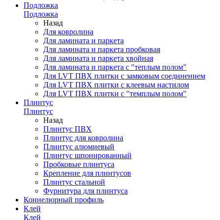
Подложка
Подложка
Назад
Для ковролина
Для ламината и паркета
Для ламината и паркета пробковая
Для ламината и паркета хвойная
Для ламината и паркета с "теплым полом"
Для LVT ПВХ плитки с замковым соединением
Для LVT ПВХ плитки с клеевым настилом
Для LVT ПВХ плитки с "темплым полом"
Плинтус
Плинтус
Назад
Плинтус ПВХ
Плинтус для ковролина
Плинтус алюмиевый
Плинтус шпонированный
Пробковые плинтуса
Крепление для плинтусов
Плинтус стальной
Фурнитура для плинтуса
Коннелюрный профиль
Клей
Клей