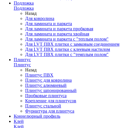
Подложка
Подложка
Назад
Для ковролина
Для ламината и паркета
Для ламината и паркета пробковая
Для ламината и паркета хвойная
Для ламината и паркета с "теплым полом"
Для LVT ПВХ плитки с замковым соединением
Для LVT ПВХ плитки с клеевым настилом
Для LVT ПВХ плитки с "темплым полом"
Плинтус
Плинтус
Назад
Плинтус ПВХ
Плинтус для ковролина
Плинтус алюмиевый
Плинтус шпонированный
Пробковые плинтуса
Крепление для плинтусов
Плинтус стальной
Фурнитура для плинтуса
Коннелюрный профиль
Клей
Клей