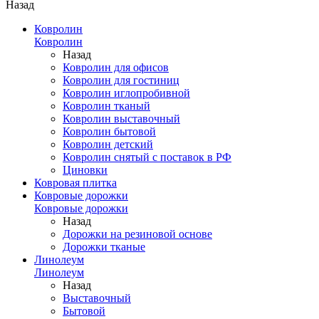
Назад
Ковролин
Ковролин
Назад
Ковролин для офисов
Ковролин для гостиниц
Ковролин иглопробивной
Ковролин тканый
Ковролин выставочный
Ковролин бытовой
Ковролин детский
Ковролин снятый с поставок в РФ
Циновки
Ковровая плитка
Ковровые дорожки
Ковровые дорожки
Назад
Дорожки на резиновой основе
Дорожки тканые
Линолеум
Линолеум
Назад
Выставочный
Бытовой