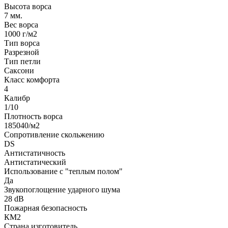
Высота ворса
7 мм.
Вес ворса
1000 г/м2
Тип ворса
Разрезной
Тип петли
Саксони
Класс комфорта
4
Калибр
1/10
Плотность ворса
185040/м2
Сопротивление скольжению
DS
Антистатичность
Антистатический
Использование с "теплым полом"
Да
Звукопоглощение ударного шума
28 dB
Пожарная безопасность
КМ2
Страна изготовитель