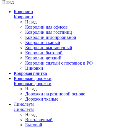
Назад
Ковролин
Ковролин
Назад
Ковролин для офисов
Ковролин для гостиниц
Ковролин иглопробивной
Ковролин тканый
Ковролин выставочный
Ковролин бытовой
Ковролин детский
Ковролин снятый с поставок в РФ
Циновки
Ковровая плитка
Ковровые дорожки
Ковровые дорожки
Назад
Дорожки на резиновой основе
Дорожки тканые
Линолеум
Линолеум
Назад
Выставочный
Бытовой