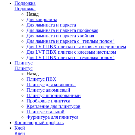
Подложка
Подложка
Назад
Для ковролина
Для ламината и паркета
Для ламината и паркета пробковая
Для ламината и паркета хвойная
Для ламината и паркета с "теплым полом"
Для LVT ПВХ плитки с замковым соединением
Для LVT ПВХ плитки с клеевым настилом
Для LVT ПВХ плитки с "темплым полом"
Плинтус
Плинтус
Назад
Плинтус ПВХ
Плинтус для ковролина
Плинтус алюмиевый
Плинтус шпонированный
Пробковые плинтуса
Крепление для плинтусов
Плинтус стальной
Фурнитура для плинтуса
Коннелюрный профиль
Клей
Клей