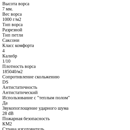
Высота ворса
7 мм.
Вес ворса
1000 г/м2
Тип ворса
Разрезной
Тип петли
Саксони
Класс комфорта
4
Калибр
1/10
Плотность ворса
185040/м2
Сопротивление скольжению
DS
Антистатичность
Антистатический
Использование с "теплым полом"
Да
Звукопоглощение ударного шума
28 dB
Пожарная безопасность
КМ2
Страна изготовитель