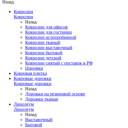
Назад
Ковролин
Ковролин
Назад
Ковролин для офисов
Ковролин для гостиниц
Ковролин иглопробивной
Ковролин тканый
Ковролин выставочный
Ковролин бытовой
Ковролин детский
Ковролин снятый с поставок в РФ
Циновки
Ковровая плитка
Ковровые дорожки
Ковровые дорожки
Назад
Дорожки на резиновой основе
Дорожки тканые
Линолеум
Линолеум
Назад
Выставочный
Бытовой