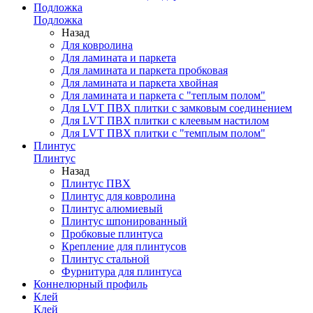
Подложка
Подложка
Назад
Для ковролина
Для ламината и паркета
Для ламината и паркета пробковая
Для ламината и паркета хвойная
Для ламината и паркета с "теплым полом"
Для LVT ПВХ плитки с замковым соединением
Для LVT ПВХ плитки с клеевым настилом
Для LVT ПВХ плитки с "темплым полом"
Плинтус
Плинтус
Назад
Плинтус ПВХ
Плинтус для ковролина
Плинтус алюмиевый
Плинтус шпонированный
Пробковые плинтуса
Крепление для плинтусов
Плинтус стальной
Фурнитура для плинтуса
Коннелюрный профиль
Клей
Клей