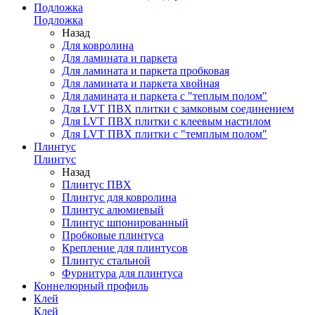
Подложка
Подложка
Назад
Для ковролина
Для ламината и паркета
Для ламината и паркета пробковая
Для ламината и паркета хвойная
Для ламината и паркета с "теплым полом"
Для LVT ПВХ плитки с замковым соединением
Для LVT ПВХ плитки с клеевым настилом
Для LVT ПВХ плитки с "темплым полом"
Плинтус
Плинтус
Назад
Плинтус ПВХ
Плинтус для ковролина
Плинтус алюмиевый
Плинтус шпонированный
Пробковые плинтуса
Крепление для плинтусов
Плинтус стальной
Фурнитура для плинтуса
Коннелюрный профиль
Клей
Клей