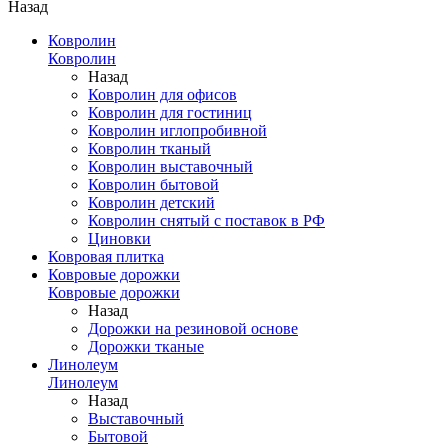
Назад
Ковролин
Ковролин
Назад
Ковролин для офисов
Ковролин для гостиниц
Ковролин иглопробивной
Ковролин тканый
Ковролин выставочный
Ковролин бытовой
Ковролин детский
Ковролин снятый с поставок в РФ
Циновки
Ковровая плитка
Ковровые дорожки
Ковровые дорожки
Назад
Дорожки на резиновой основе
Дорожки тканые
Линолеум
Линолеум
Назад
Выставочный
Бытовой