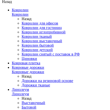
Назад
Ковролин
Ковролин
Назад
Ковролин для офисов
Ковролин для гостиниц
Ковролин иглопробивной
Ковролин тканый
Ковролин выставочный
Ковролин бытовой
Ковролин детский
Ковролин снятый с поставок в РФ
Циновки
Ковровая плитка
Ковровые дорожки
Ковровые дорожки
Назад
Дорожки на резиновой основе
Дорожки тканые
Линолеум
Линолеум
Назад
Выставочный
Бытовой