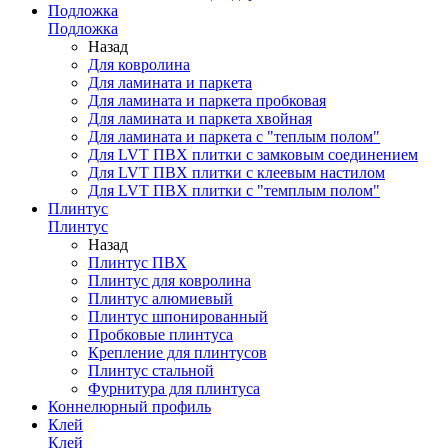
Подложка
Подложка
Назад
Для ковролина
Для ламината и паркета
Для ламината и паркета пробковая
Для ламината и паркета хвойная
Для ламината и паркета с "теплым полом"
Для LVT ПВХ плитки с замковым соединением
Для LVT ПВХ плитки с клеевым настилом
Для LVT ПВХ плитки с "темплым полом"
Плинтус
Плинтус
Назад
Плинтус ПВХ
Плинтус для ковролина
Плинтус алюмиевый
Плинтус шпонированный
Пробковые плинтуса
Крепление для плинтусов
Плинтус стальной
Фурнитура для плинтуса
Коннелюрный профиль
Клей
Клей