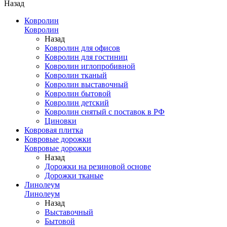
Назад
Ковролин
Ковролин
Назад
Ковролин для офисов
Ковролин для гостиниц
Ковролин иглопробивной
Ковролин тканый
Ковролин выставочный
Ковролин бытовой
Ковролин детский
Ковролин снятый с поставок в РФ
Циновки
Ковровая плитка
Ковровые дорожки
Ковровые дорожки
Назад
Дорожки на резиновой основе
Дорожки тканые
Линолеум
Линолеум
Назад
Выставочный
Бытовой