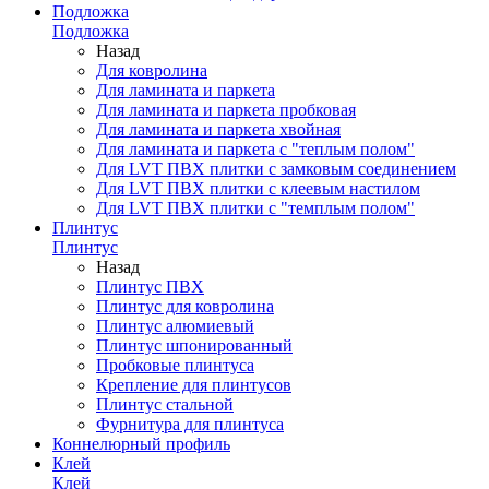
Подложка
Подложка
Назад
Для ковролина
Для ламината и паркета
Для ламината и паркета пробковая
Для ламината и паркета хвойная
Для ламината и паркета с "теплым полом"
Для LVT ПВХ плитки с замковым соединением
Для LVT ПВХ плитки с клеевым настилом
Для LVT ПВХ плитки с "темплым полом"
Плинтус
Плинтус
Назад
Плинтус ПВХ
Плинтус для ковролина
Плинтус алюмиевый
Плинтус шпонированный
Пробковые плинтуса
Крепление для плинтусов
Плинтус стальной
Фурнитура для плинтуса
Коннелюрный профиль
Клей
Клей