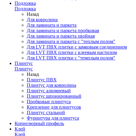
Подложка
Подложка
Назад
Для ковролина
Для ламината и паркета
Для ламината и паркета пробковая
Для ламината и паркета хвойная
Для ламината и паркета с "теплым полом"
Для LVT ПВХ плитки с замковым соединением
Для LVT ПВХ плитки с клеевым настилом
Для LVT ПВХ плитки с "темплым полом"
Плинтус
Плинтус
Назад
Плинтус ПВХ
Плинтус для ковролина
Плинтус алюмиевый
Плинтус шпонированный
Пробковые плинтуса
Крепление для плинтусов
Плинтус стальной
Фурнитура для плинтуса
Коннелюрный профиль
Клей
Клей