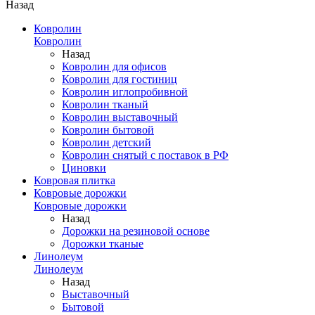
Назад
Ковролин
Ковролин
Назад
Ковролин для офисов
Ковролин для гостиниц
Ковролин иглопробивной
Ковролин тканый
Ковролин выставочный
Ковролин бытовой
Ковролин детский
Ковролин снятый с поставок в РФ
Циновки
Ковровая плитка
Ковровые дорожки
Ковровые дорожки
Назад
Дорожки на резиновой основе
Дорожки тканые
Линолеум
Линолеум
Назад
Выставочный
Бытовой