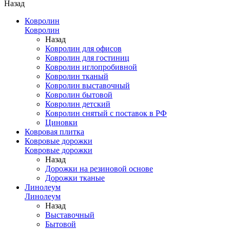
Назад
Ковролин
Ковролин
Назад
Ковролин для офисов
Ковролин для гостиниц
Ковролин иглопробивной
Ковролин тканый
Ковролин выставочный
Ковролин бытовой
Ковролин детский
Ковролин снятый с поставок в РФ
Циновки
Ковровая плитка
Ковровые дорожки
Ковровые дорожки
Назад
Дорожки на резиновой основе
Дорожки тканые
Линолеум
Линолеум
Назад
Выставочный
Бытовой