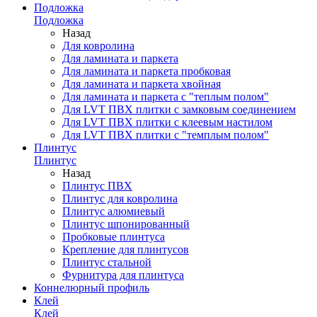
Подложка
Подложка
Назад
Для ковролина
Для ламината и паркета
Для ламината и паркета пробковая
Для ламината и паркета хвойная
Для ламината и паркета с "теплым полом"
Для LVT ПВХ плитки с замковым соединением
Для LVT ПВХ плитки с клеевым настилом
Для LVT ПВХ плитки с "темплым полом"
Плинтус
Плинтус
Назад
Плинтус ПВХ
Плинтус для ковролина
Плинтус алюмиевый
Плинтус шпонированный
Пробковые плинтуса
Крепление для плинтусов
Плинтус стальной
Фурнитура для плинтуса
Коннелюрный профиль
Клей
Клей