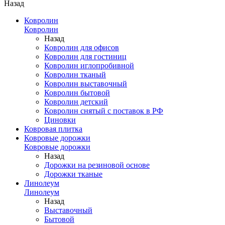
Назад
Ковролин
Ковролин
Назад
Ковролин для офисов
Ковролин для гостиниц
Ковролин иглопробивной
Ковролин тканый
Ковролин выставочный
Ковролин бытовой
Ковролин детский
Ковролин снятый с поставок в РФ
Циновки
Ковровая плитка
Ковровые дорожки
Ковровые дорожки
Назад
Дорожки на резиновой основе
Дорожки тканые
Линолеум
Линолеум
Назад
Выставочный
Бытовой