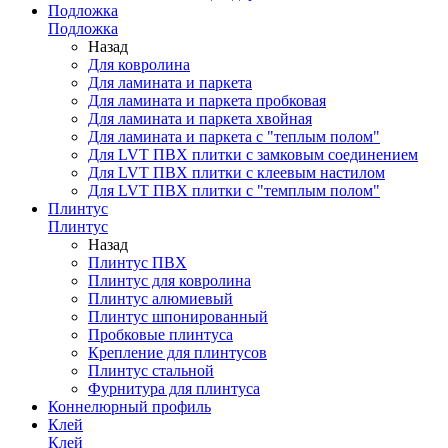
Подложка
Подложка
Назад
Для ковролина
Для ламината и паркета
Для ламината и паркета пробковая
Для ламината и паркета хвойная
Для ламината и паркета с "теплым полом"
Для LVT ПВХ плитки с замковым соединением
Для LVT ПВХ плитки с клеевым настилом
Для LVT ПВХ плитки с "темплым полом"
Плинтус
Плинтус
Назад
Плинтус ПВХ
Плинтус для ковролина
Плинтус алюмиевый
Плинтус шпонированный
Пробковые плинтуса
Крепление для плинтусов
Плинтус стальной
Фурнитура для плинтуса
Коннелюрный профиль
Клей
Клей