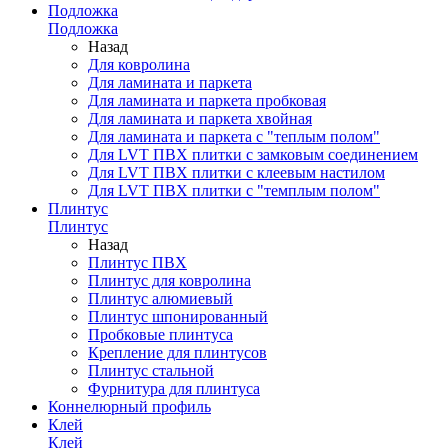
Подложка
Подложка
Назад
Для ковролина
Для ламината и паркета
Для ламината и паркета пробковая
Для ламината и паркета хвойная
Для ламината и паркета с "теплым полом"
Для LVT ПВХ плитки с замковым соединением
Для LVT ПВХ плитки с клеевым настилом
Для LVT ПВХ плитки с "темплым полом"
Плинтус
Плинтус
Назад
Плинтус ПВХ
Плинтус для ковролина
Плинтус алюмиевый
Плинтус шпонированный
Пробковые плинтуса
Крепление для плинтусов
Плинтус стальной
Фурнитура для плинтуса
Коннелюрный профиль
Клей
Клей