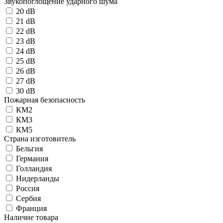
Звукопоглощение ударного шума
20 dB
21 dB
22 dB
23 dB
24 dB
25 dB
26 dB
27 dB
30 dB
Пожарная безопасность
КМ2
КМ3
КМ5
Страна изготовитель
Бельгия
Германия
Голландия
Нидерланды
Россия
Сербия
Франция
Наличие товара