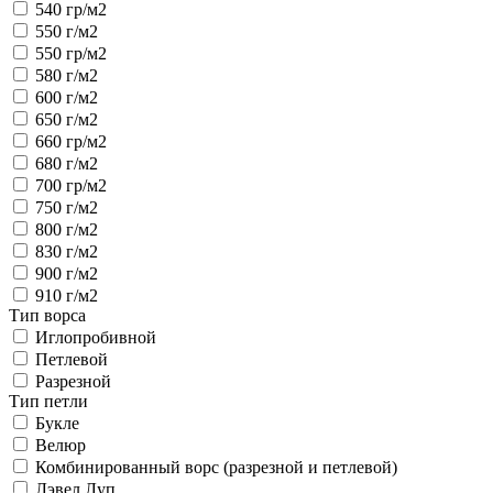
540 гр/м2
550 г/м2
550 гр/м2
580 г/м2
600 г/м2
650 г/м2
660 гр/м2
680 г/м2
700 гр/м2
750 г/м2
800 г/м2
830 г/м2
900 г/м2
910 г/м2
Тип ворса
Иглопробивной
Петлевой
Разрезной
Тип петли
Букле
Велюр
Комбинированный ворс (разрезной и петлевой)
Лэвел Луп