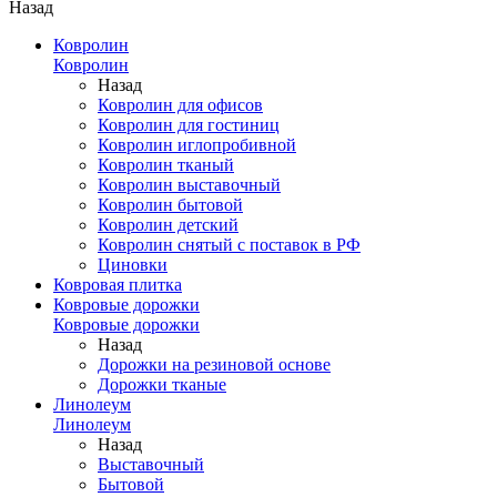
Назад
Ковролин
Ковролин
Назад
Ковролин для офисов
Ковролин для гостиниц
Ковролин иглопробивной
Ковролин тканый
Ковролин выставочный
Ковролин бытовой
Ковролин детский
Ковролин снятый с поставок в РФ
Циновки
Ковровая плитка
Ковровые дорожки
Ковровые дорожки
Назад
Дорожки на резиновой основе
Дорожки тканые
Линолеум
Линолеум
Назад
Выставочный
Бытовой