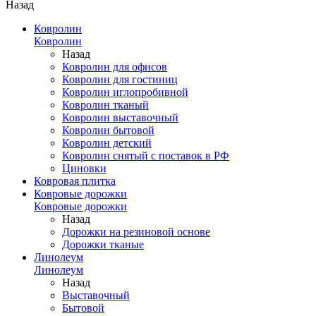
Назад
Ковролин
Ковролин
Назад
Ковролин для офисов
Ковролин для гостиниц
Ковролин иглопробивной
Ковролин тканый
Ковролин выставочный
Ковролин бытовой
Ковролин детский
Ковролин снятый с поставок в РФ
Циновки
Ковровая плитка
Ковровые дорожки
Ковровые дорожки
Назад
Дорожки на резиновой основе
Дорожки тканые
Линолеум
Линолеум
Назад
Выставочный
Бытовой