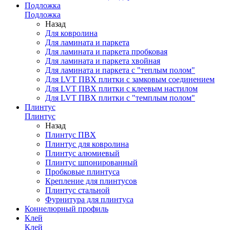
Подложка
Подложка
Назад
Для ковролина
Для ламината и паркета
Для ламината и паркета пробковая
Для ламината и паркета хвойная
Для ламината и паркета с "теплым полом"
Для LVT ПВХ плитки с замковым соединением
Для LVT ПВХ плитки с клеевым настилом
Для LVT ПВХ плитки с "темплым полом"
Плинтус
Плинтус
Назад
Плинтус ПВХ
Плинтус для ковролина
Плинтус алюмиевый
Плинтус шпонированный
Пробковые плинтуса
Крепление для плинтусов
Плинтус стальной
Фурнитура для плинтуса
Коннелюрный профиль
Клей
Клей