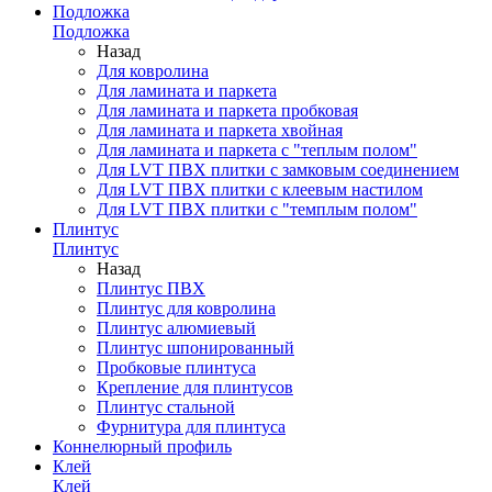
Подложка
Подложка
Назад
Для ковролина
Для ламината и паркета
Для ламината и паркета пробковая
Для ламината и паркета хвойная
Для ламината и паркета с "теплым полом"
Для LVT ПВХ плитки с замковым соединением
Для LVT ПВХ плитки с клеевым настилом
Для LVT ПВХ плитки с "темплым полом"
Плинтус
Плинтус
Назад
Плинтус ПВХ
Плинтус для ковролина
Плинтус алюмиевый
Плинтус шпонированный
Пробковые плинтуса
Крепление для плинтусов
Плинтус стальной
Фурнитура для плинтуса
Коннелюрный профиль
Клей
Клей