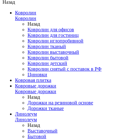
Назад
Ковролин
Ковролин
Назад
Ковролин для офисов
Ковролин для гостиниц
Ковролин иглопробивной
Ковролин тканый
Ковролин выставочный
Ковролин бытовой
Ковролин детский
Ковролин снятый с поставок в РФ
Циновки
Ковровая плитка
Ковровые дорожки
Ковровые дорожки
Назад
Дорожки на резиновой основе
Дорожки тканые
Линолеум
Линолеум
Назад
Выставочный
Бытовой